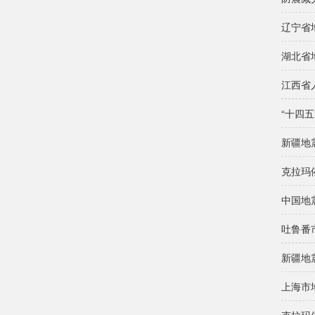
辽宁省
湖北省
江西省
“十四
新疆地
克拉玛
中国地
吐鲁番
新疆地
上海市